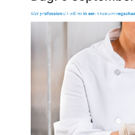
Wat professionals willen in een keukenweegschaa
HOME
SERVICE
WEBSHOP
MAATWERK