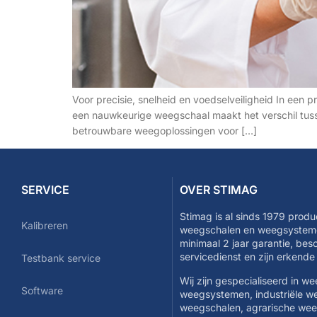
Voor precisie, snelheid en voedselveiligheid In een p
een nauwkeurige weegschaal maakt het verschil tusse
betrouwbare weegoplossingen voor […]
SERVICE
OVER STIMAG
Stimag is al sinds 1979 produ
Kalibreren
weegschalen en weegsysteme
minimaal 2 jaar garantie, be
servicedienst en zijn erkend
Testbank service
Wij zijn gespecialiseerd in w
Software
weegsystemen, industriële w
weegschalen, agrarische we