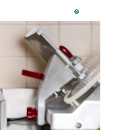
0
OVER ONS
CONTACT
€
0,00