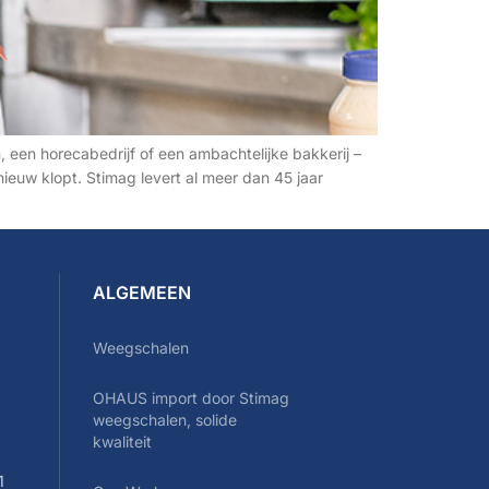
, een horecabedrijf of een ambachtelijke bakkerij –
euw klopt. Stimag levert al meer dan 45 jaar
ALGEMEEN
Weegschalen
OHAUS import door Stimag
0
weegschalen, solide
kwaliteit
1