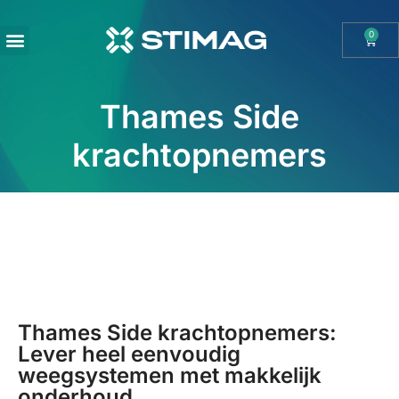
0
OHAUS IMPORT DOOR STIMAG WEEGSCHALEN, SOLIDE KWALITEIT
Thames Side
krachtopnemers
Thames Side krachtopnemers:
Lever heel eenvoudig
weegsystemen met makkelijk
onderhoud​