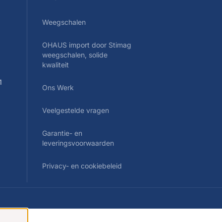
Weegschalen
OHAUS import door Stimag
0
weegschalen, solide
kwaliteit
1
Ons Werk
Veelgestelde vragen
Garantie- en
leveringsvoorwaarden
Privacy- en cookiebeleid