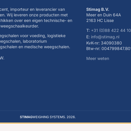
cent, importeur en leverancier van
Stimag B.V.
n. Wij leveren onze producten met
Meer en Duin 64A
schikken over een eigen technische- en
2163 HC Lisse
e weegschaalkeurder.
T:
+31 (0)88 422 44 1
eegschalen voor voeding, logistieke
E:
info@stimag.nl
eegschalen, laboratorium
KvK-nr: 34090380
egschalen en medische weegschalen.
Btw-nr: 004799847.B0
TW.
Meer weten
STIMAG
WEIGHING SYSTEMS. 2026.