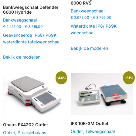
6000 RVS
Bankweegschaal Defender
Bankweegschaal
6000 Hybride
€
2.975,00
-
€
3.765,00
Bankweegschaal
Waterdichte IP8/IP69K
€
2.415,00
-
€
3.215,00
weegschaal
Geavanceerde IP68/IP69K
waterdichte tafelweegschaal
Bekijk de modellen
Bekijk de modellen
-44%
-51%
IFS 10K-3M Outlet
Ohaus EX4202 Outlet
Outlet
,
Telweegschaal
Outlet
,
Precisiebalans