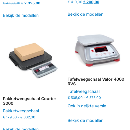
€
410,00
€
200,00
€
4.130,00
€
2.325,00
Bekijk de modellen
Bekijk de modellen
Tafelweegschaal Valor 4000
RVS
Tafelweegschaal
€
505,00
-
€
575,00
Pakketweegschaal Courier
3000
Ook in geijkte versie
Pakketweegschaal
€
179,50
-
€
302,00
Bekijk de modellen
Bekijk de modellen