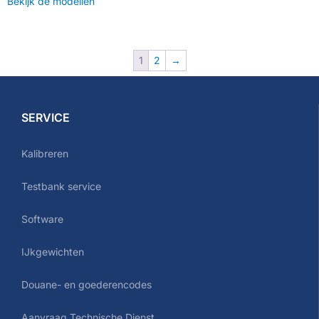
Bekijk de modellen
1
2
→
SERVICE
Kalibreren
Testbank service
Software
IJkgewichten
Douane- en goederencodes
Aanvraag Technische Dienst