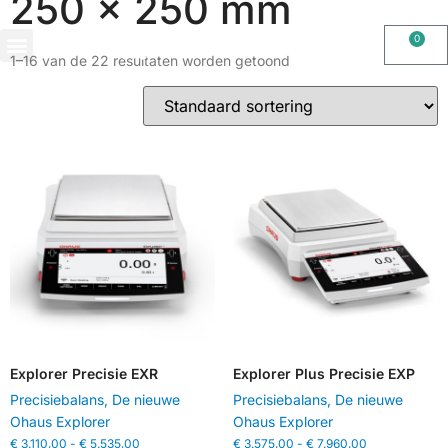
250 x 250 mm
0
1–16 van de 22 resultaten worden getoond
OHAUS IMPORT DOOR STIMAG WEEGSCHALEN, SOLIDE KWALITEIT
Explorer Precisie EXR
Explorer Plus Precisie EXP
Precisiebalans
,
De nieuwe
Precisiebalans
,
De nieuwe
Ohaus Explorer
Ohaus Explorer
€
3.110,00
-
€
5.535,00
€
3.575,00
-
€
7.960,00