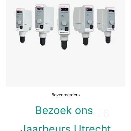
Bovenroerders
Bezoek
ons
m
n
d
t
S
a
n
m
u
e
Jaarbeurs
Utrecht