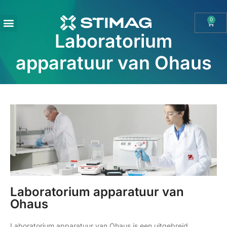
0
Laboratorium
OHAUS IMPORT DOOR STIMAG WEEGSCHALEN, SOLIDE KWALITEIT
apparatuur van Ohaus
Laboratorium apparatuur van
Ohaus
Laboratorium apparatuur van Ohaus is een uitgebreid