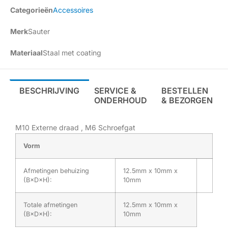
Categorieën
Accessoires
Merk
Sauter
Materiaal
Staal met coating
BESCHRIJVING
SERVICE &
BESTELLEN
ONDERHOUD
& BEZORGEN
M10 Externe draad , M6 Schroefgat
Vorm
Afmetingen behuizing
12.5mm x 10mm x
(B×D×H):
10mm
Totale afmetingen
12.5mm x 10mm x
(B×D×H):
10mm