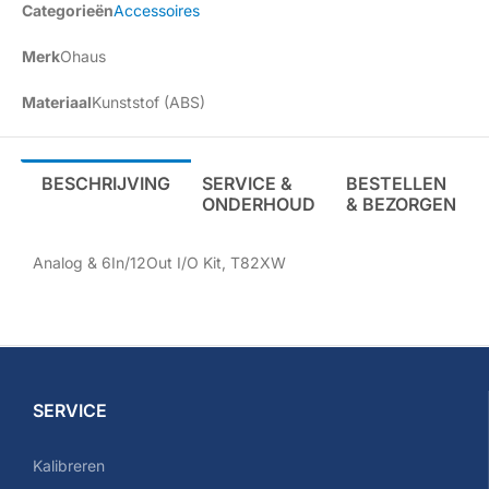
Categorieën
Accessoires
Merk
Ohaus
Materiaal
Kunststof (ABS)
BESCHRIJVING
SERVICE &
BESTELLEN
ONDERHOUD
& BEZORGEN
Analog & 6In/12Out I/O Kit, T82XW
SERVICE
Kalibreren