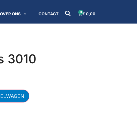
0
OVER ONS
CONTACT
€
0,00
0
s 3010
KELWAGEN