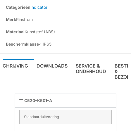
Categorieën
Indicator
Merk
Rinstrum
Materiaal
Kunststof (ABS)
Beschermklasse
< IP65
SCHRIJVING
DOWNLOADS
SERVICE &
BESTE
ONDERHOUD
&
BEZOR
C520-K501-A
Standaarduitvoering