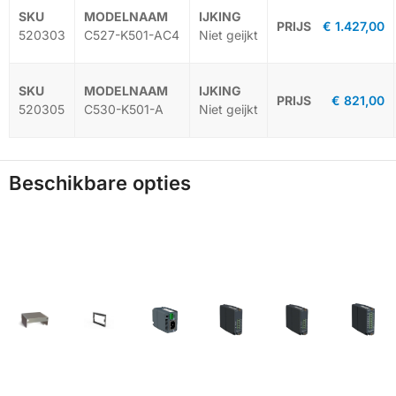
€
1.427,00
-
520303
C527-K501-AC4
Niet geijkt
€
821,00
-
520305
C530-K501-A
Niet geijkt
Beschikbare opties