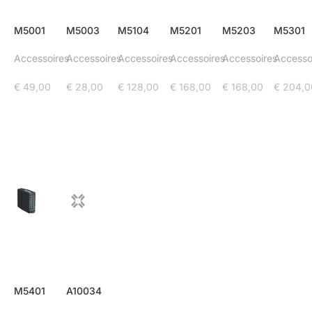
M5001
M5003
M5104
M5201
M5203
M5301
Accessoires
Accessoires
Accessoires
Accessoires
Accessoires
Accesso
€
49,00
€
28,00
€
128,00
€
168,00
€
168,00
€
204,0
M5401
A10034