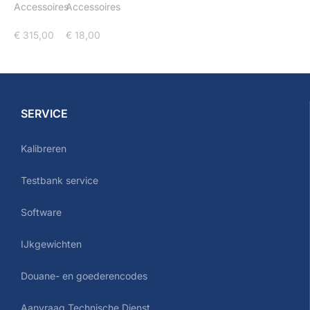
Accessoires
Accessoires
€
315,00
€
18,00
SERVICE
Kalibreren
Testbank service
Software
IJkgewichten
Douane- en goederencodes
Aanvraag Technische Dienst