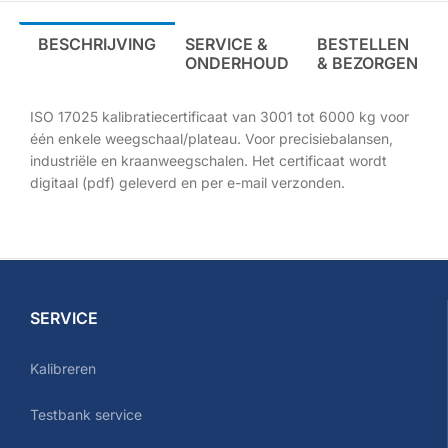
BESCHRIJVING
SERVICE &
BESTELLEN
ONDERHOUD
& BEZORGEN
ISO 17025 kalibratiecertificaat van 3001 tot 6000 kg voor
één enkele weegschaal/plateau. Voor precisiebalansen,
industriële en kraanweegschalen. Het certificaat wordt
digitaal (pdf) geleverd en per e-mail verzonden.
SERVICE
Kalibreren
Testbank service