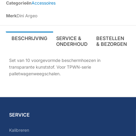
Categorieën
Accessoires
Merk
Dini Argeo
BESCHRIJVING
SERVICE &
BESTELLEN
ONDERHOUD
& BEZORGEN
Set van 10 voorgevormde beschermhoezen in
transparante kunststof. Voor TPWN-serie
palletwagenweegschalen.
SERVICE
Kalibreren