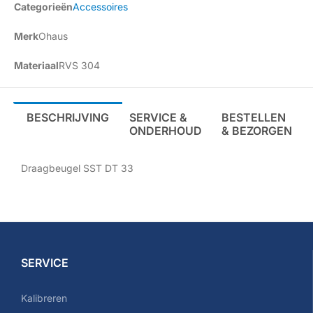
Categorieën
Accessoires
Merk
Ohaus
Materiaal
RVS 304
BESCHRIJVING
SERVICE &
BESTELLEN
ONDERHOUD
& BEZORGEN
Draagbeugel SST DT 33
SERVICE
Kalibreren