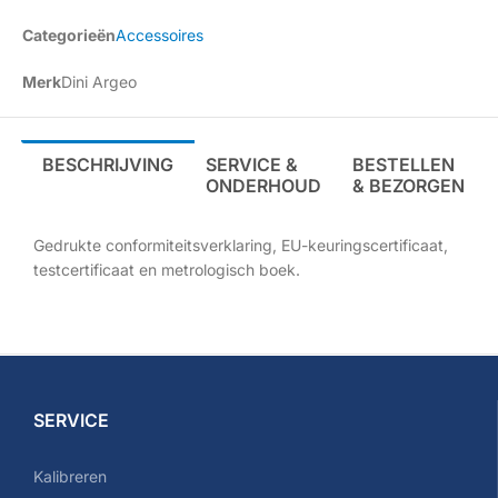
Categorieën
Accessoires
Merk
Dini Argeo
BESCHRIJVING
SERVICE &
BESTELLEN
ONDERHOUD
& BEZORGEN
Gedrukte conformiteitsverklaring, EU-keuringscertificaat,
testcertificaat en metrologisch boek.
SERVICE
Kalibreren