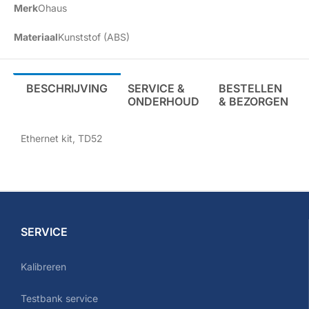
Merk
Ohaus
Materiaal
Kunststof (ABS)
BESCHRIJVING
SERVICE &
BESTELLEN
ONDERHOUD
& BEZORGEN
Ethernet kit, TD52
SERVICE
Kalibreren
Testbank service