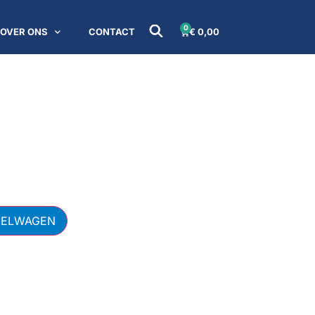
0
OVER ONS
CONTACT
€
0,00
KELWAGEN