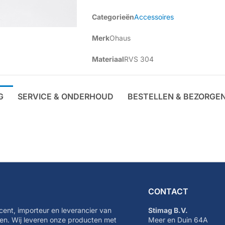
Categorieën
Accessoires
Merk
Ohaus
Materiaal
RVS 304
G
SERVICE & ONDERHOUD
BESTELLEN & BEZORGE
CONTACT
cent, importeur en leverancier van
Stimag B.V.
n. Wij leveren onze producten met
Meer en Duin 64A