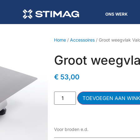
ONS WERK
Home
/
Accessoires
/ Groot weegvlak Val
Groot weegvla
€
53,00
TOEVOEGEN AAN WIN
Voor broden e.d.