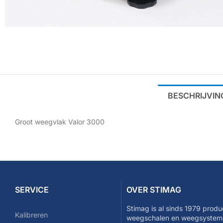
BESCHRIJVIN
Groot weegvlak Valor 3000
SERVICE
OVER STIMAG
Stimag is al sinds 1979 produ
Kalibreren
weegschalen en weegsysteme