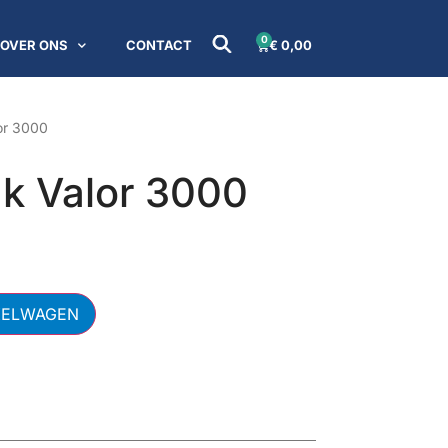
0
OVER ONS
CONTACT
€
0,00
or 3000
k Valor 3000
KELWAGEN