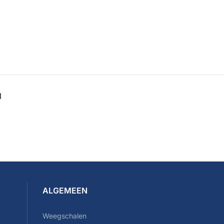
N
ALGEMEEN
Weegschalen