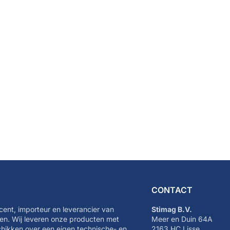
CONTACT
cent, importeur en leverancier van
Stimag B.V.
n. Wij leveren onze producten met
Meer en Duin 64A
schikken over een eigen technische- en
2163 HC Lisse