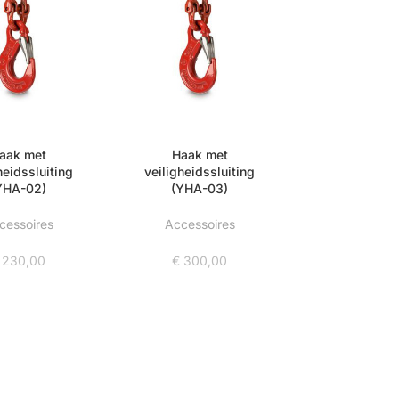
aak met
Haak met
heidssluiting
veiligheidssluiting
YHA-02)
(YHA-03)
cessoires
Accessoires
230,00
€
300,00