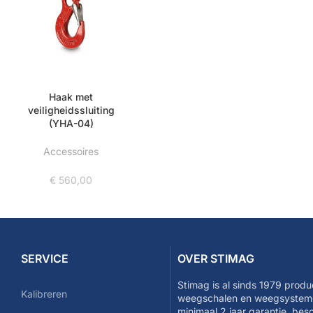
Haak met
veiligheidssluiting
(YHA-04)
Accessoires
€
560,00
SERVICE
OVER STIMAG
Stimag is al sinds 1979 produ
Kalibreren
weegschalen en weegsysteme
minimaal 2 jaar garantie, be