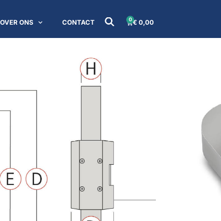
0
OVER ONS
CONTACT
€
0,00
 geïntegreerd display