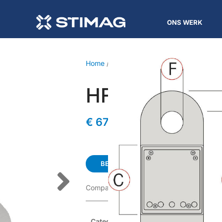
ONS WERK
Home
/
Kraanweegschaal
/ HFA
HFA
€
670,00
-
€
1.250,00
BEKIJK DE MODELLEN
Compacte kraanweegschaal tot 10 ton met
Categorieën
Kraanweegschaal