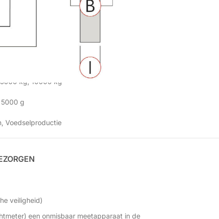
5000 kg
,
10000 kg
5000 g
n
,
Voedselproductie
BEZORGEN
e veiligheid)
chtmeter) een onmisbaar meetapparaat in de