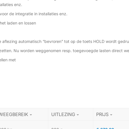
allaties enz.
r de integratie in installaties enz.
 het laden en lossen
de aflezing automatisch “bevroren” tot op de toets HOLD wordt gedru
ul zetten. Nu worden weggenomen resp. toegevoegde lasten direct 
ellen met
WEEGBEREIK
UITLEZING
PRIJS