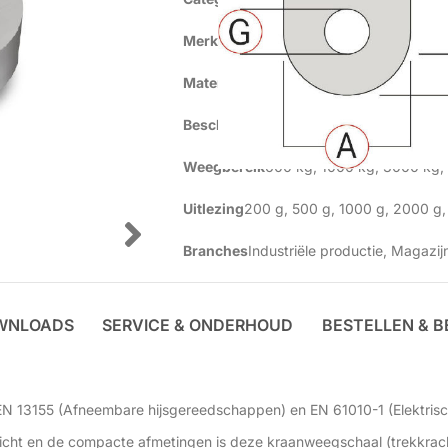
Merk
Kern
Materiaal
Staal met coating
Beschermklasse
< IP65
Weegbereik
600 kg
,
1000 kg
,
3000 kg
,
Uitlezing
200 g
,
500 g
,
1000 g
,
2000 g
,
Branches
Industriële productie
,
Magazij
WNLOADS
SERVICE & ONDERHOUD
BESTELLEN & 
N 13155 (Afneembare hijsgereedschappen) en EN 61010-1 (Elektrisch
icht en de compacte afmetingen is deze kraanweegschaal (trekkra