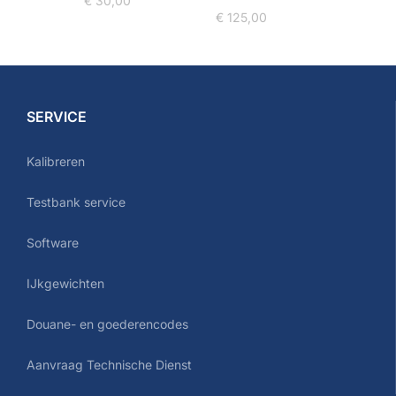
€
30,00
€
125,00
SERVICE
Kalibreren
Testbank service
Software
IJkgewichten
Douane- en goederencodes
Aanvraag Technische Dienst