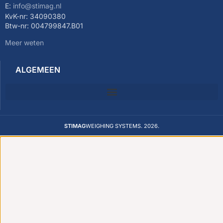
E:
info@stimag.nl
KvK-nr: 34090380
Btw-nr: 004799847.B01
Meer weten
ALGEMEEN
STIMAG
WEIGHING SYSTEMS. 2026.