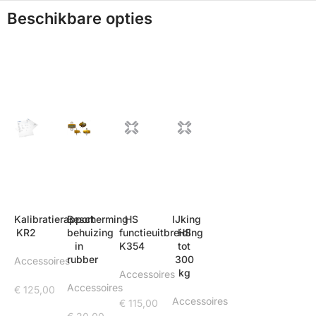
Beschikbare opties
Kalibratierapport
Bescherming
HS
IJking
KR2
behuizing
functieuitbreiding
HS
in
K354
tot
rubber
300
Accessoires
kg
Accessoires
Accessoires
€
125,00
Accessoires
€
115,00