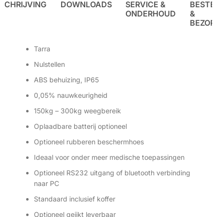
SCHRIJVING
DOWNLOADS
SERVICE &
BESTE
ONDERHOUD
&
BEZOR
Tarra
Nulstellen
ABS behuizing, IP65
0,05% nauwkeurigheid
150kg – 300kg weegbereik
Oplaadbare batterij optioneel
Optioneel rubberen beschermhoes
Ideaal voor onder meer medische toepassingen
Optioneel RS232 uitgang of bluetooth verbinding
naar PC
Standaard inclusief koffer
Optioneel geijkt leverbaar