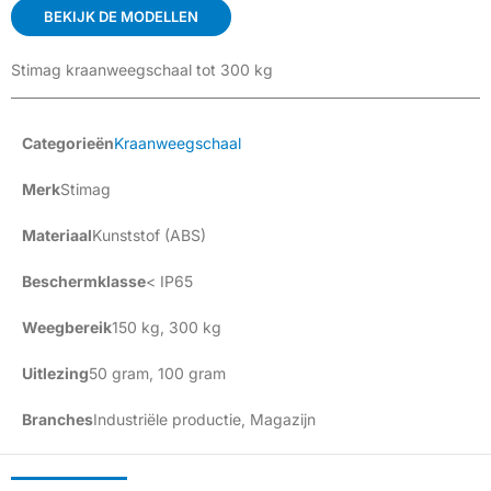
BEKIJK DE MODELLEN
Stimag kraanweegschaal tot 300 kg
Categorieën
Kraanweegschaal
Merk
Stimag
Materiaal
Kunststof (ABS)
Beschermklasse
< IP65
Weegbereik
150 kg
,
300 kg
Uitlezing
50 gram
,
100 gram
Branches
Industriële productie
,
Magazijn