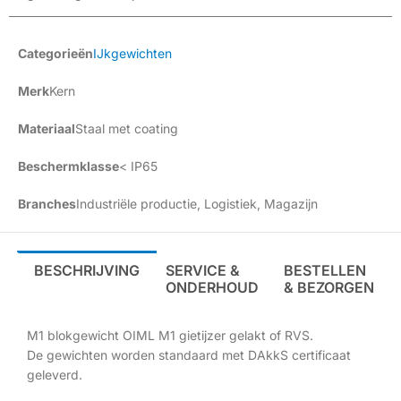
Categorieën
IJkgewichten
Merk
Kern
Materiaal
Staal met coating
Beschermklasse
< IP65
Branches
Industriële productie
,
Logistiek
,
Magazijn
BESCHRIJVING
SERVICE &
BESTELLEN
ONDERHOUD
& BEZORGEN
M1 blokgewicht OIML M1 gietijzer gelakt of RVS.
De gewichten worden standaard met DAkkS certificaat
geleverd.