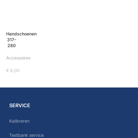
Handschoenen
317-
280
Accessoires
€
6,00
SERVICE
Kalibreren
Testbank service