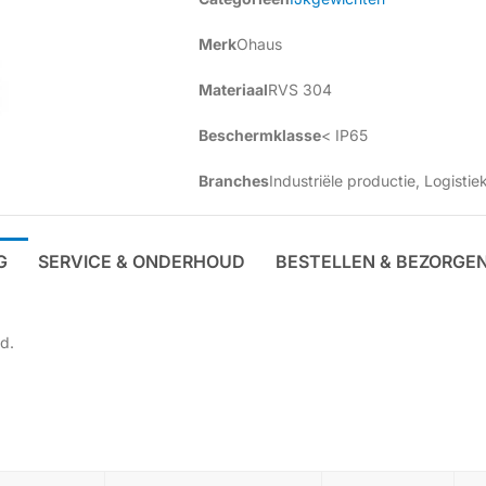
Merk
Ohaus
Materiaal
RVS 304
Beschermklasse
< IP65
Branches
Industriële productie
,
Logistie
G
SERVICE & ONDERHOUD
BESTELLEN & BEZORGE
d.