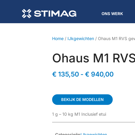
ONS WERK
Home
/
IJkgewichten
/ Ohaus M1 RVS gew
Ohaus M1 RVS
€
135,50
-
€
940,00
BEKIJK DE MODELLEN
1 g – 10 kg M1 Inclusief etui
Categorieën
IJkgewichten