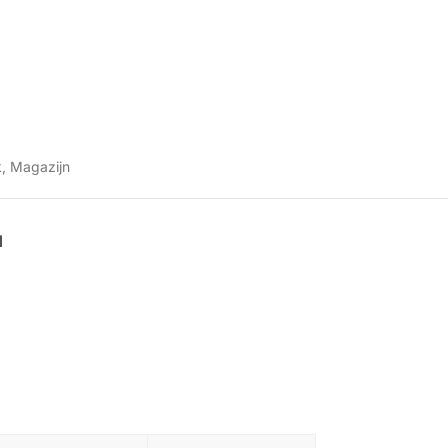
k
,
Magazijn
N