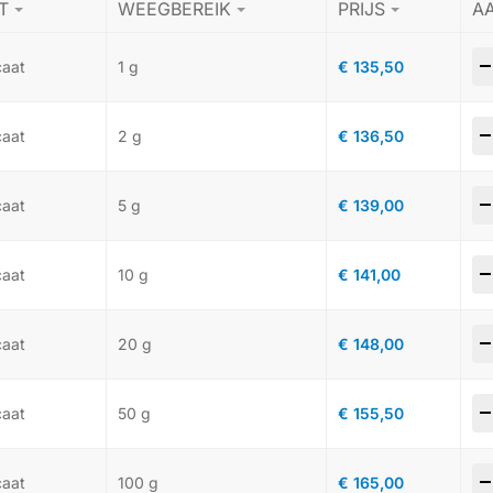
T
WEEGBEREIK
PRIJS
A
-
caat
1 g
€
135,50
-
caat
2 g
€
136,50
-
caat
5 g
€
139,00
-
caat
10 g
€
141,00
-
caat
20 g
€
148,00
-
caat
50 g
€
155,50
-
caat
100 g
€
165,00