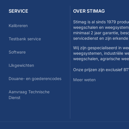
SERVICE
OVER STIMAG
Stimag is al sinds 1979 produ
Kalibreren
weegschalen en weegsysteme
minimaal 2 jaar garantie, be
servicedienst en zijn erkend
Testbank service
Wij zijn gespecialiseerd in w
Software
weegsystemen, industriële w
weegschalen, agrarische we
IJkgewichten
Onze prijzen zijn exclusief B
Douane- en goederencodes
Meer weten
Aanvraag Technische
Dienst