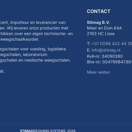
CONTACT
cent, importeur en leverancier van
Stimag B.V.
n. Wij leveren onze producten met
Meer en Duin 64A
schikken over een eigen technische- en
2163 HC Lisse
e weegschaalkeurder.
T:
+31 (0)88 422 44 1
eegschalen voor voeding, logistieke
E:
info@stimag.nl
eegschalen, laboratorium
KvK-nr: 34090380
egschalen en medische weegschalen.
Btw-nr: 004799847.B0
TW.
Meer weten
STIMAG
WEIGHING SYSTEMS. 2026.