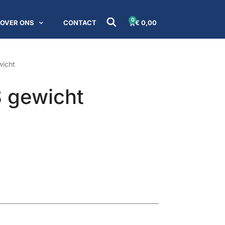
0
OVER ONS
CONTACT
€
0,00
icht
 gewicht