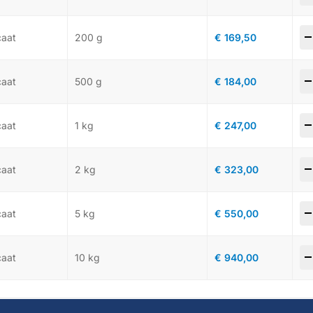
-
caat
200 g
€
169,50
-
caat
500 g
€
184,00
-
caat
1 kg
€
247,00
-
caat
2 kg
€
323,00
-
caat
5 kg
€
550,00
-
caat
10 kg
€
940,00