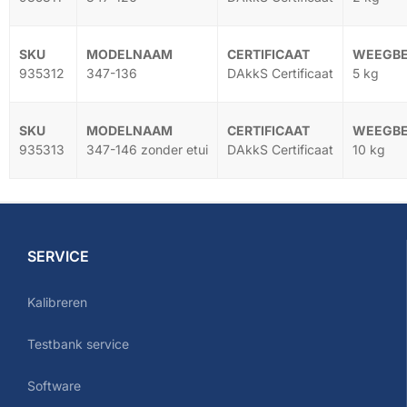
935312
347-136
DAkkS Certificaat
5 kg
935313
347-146 zonder etui
DAkkS Certificaat
10 kg
SERVICE
Kalibreren
Testbank service
Software