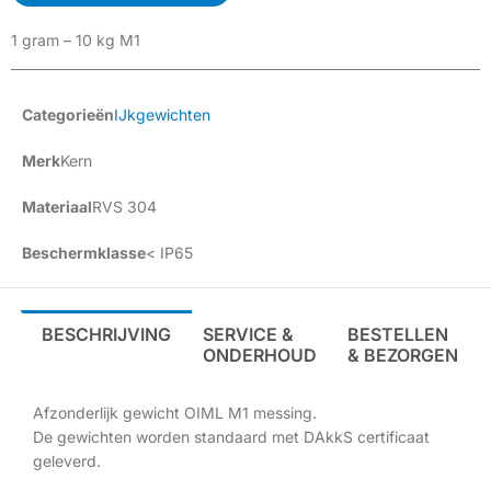
1 gram – 10 kg M1
Categorieën
IJkgewichten
Merk
Kern
Materiaal
RVS 304
Beschermklasse
< IP65
BESCHRIJVING
SERVICE &
BESTELLEN
ONDERHOUD
& BEZORGEN
Afzonderlijk gewicht OIML M1 messing.
De gewichten worden standaard met DAkkS certificaat
geleverd.