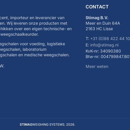
CONTACT
cent, importeur en leverancier van
Stimag B.V.
n. Wij leveren onze producten met
Meer en Duin 64A
schikken over een eigen technische- en
2163 HC Lisse
e weegschaalkeurder.
T:
+31 (0)88 422 44 1
eegschalen voor voeding, logistieke
E:
info@stimag.nl
eegschalen, laboratorium
KvK-nr: 34090380
egschalen en medische weegschalen.
Btw-nr: 004799847.B0
TW.
Meer weten
STIMAG
WEIGHING SYSTEMS. 2026.