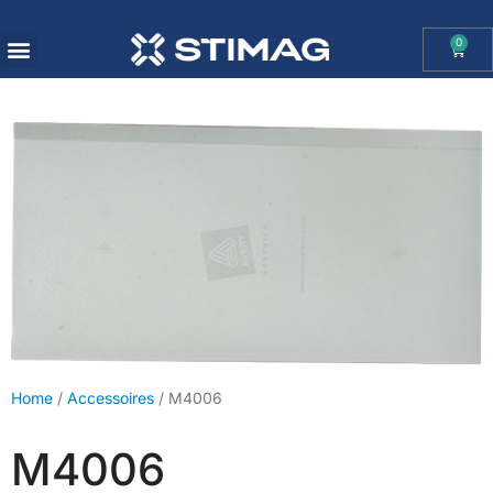
0
OHAUS IMPORT DOOR STIMAG WEEGSCHALEN, SOLIDE KWALITEIT
Home
/
Accessoires
/ M4006
M4006