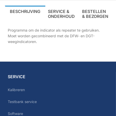
BESCHRIJVING
SERVICE &
BESTELLEN
ONDERHOUD
& BEZORGEN
Programma om de indicator als repeater te gebruiken.
Moet worden gecombineerd met de DFW- en DGT-
weegindicatoren.
SERVICE
Kalibreren
Testbank service
Software