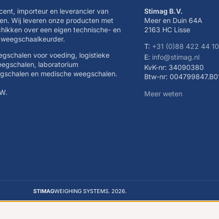
cent, importeur en leverancier van
Stimag B.V.
n. Wij leveren onze producten met
Meer en Duin 64A
schikken over een eigen technische- en
2163 HC Lisse
e weegschaalkeurder.
T:
+31 (0)88 422 44 1
eegschalen voor voeding, logistieke
E:
info@stimag.nl
eegschalen, laboratorium
KvK-nr: 34090380
egschalen en medische weegschalen.
Btw-nr: 004799847.B0
TW.
Meer weten
STIMAG
WEIGHING SYSTEMS. 2026.