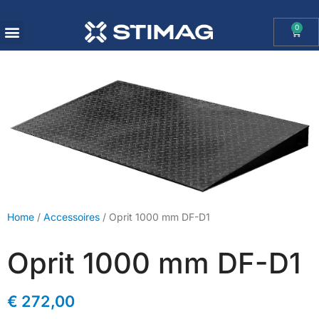
0
OHAUS IMPORT DOOR STIMAG WEEGSCHALEN, SOLIDE KWALITEIT
Home
/
Accessoires
/ Oprit 1000 mm DF-D1
Oprit 1000 mm DF-D1
€
272,00