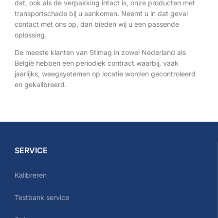
dat, ook als de verpakking intact is, onze producten met
transportschade bij u aankomen. Neemt u in dat geval
contact met ons op, dan bieden wij u een passende
oplossing.
De meeste klanten van Stimag in zowel Nederland als
België hebben een periodiek contract waarbij, vaak
jaarlijks, weegsystemen op locatie worden gecontroleerd
en gekalibreerd.
SERVICE
Kalibreren
Testbank service