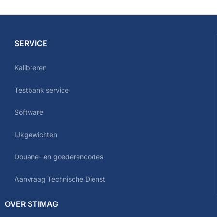
SERVICE
Kalibreren
Testbank service
Software
IJkgewichten
Douane- en goederencodes
Aanvraag Technische Dienst
OVER STIMAG