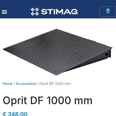
0
OHAUS IMPORT DOOR STIMAG WEEGSCHALEN, SOLIDE KWALITEIT
Home
/
Accessoires
/ Oprit DF 1000 mm
Oprit DF 1000 mm
€
348,00