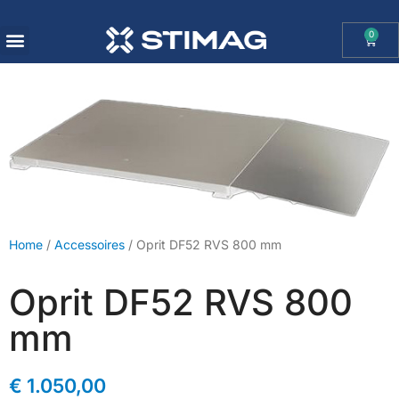
0
OHAUS IMPORT DOOR STIMAG WEEGSCHALEN, SOLIDE KWALITEIT
Home
/
Accessoires
/ Oprit DF52 RVS 800 mm
Oprit DF52 RVS 800
mm
€
1.050,00