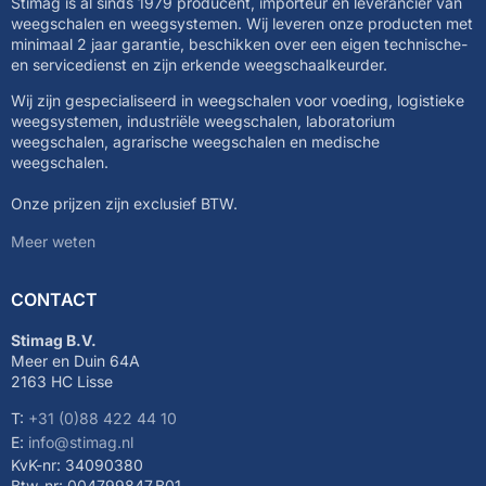
Stimag is al sinds 1979 producent, importeur en leverancier van
weegschalen en weegsystemen. Wij leveren onze producten met
minimaal 2 jaar garantie, beschikken over een eigen technische-
en servicedienst en zijn erkende weegschaalkeurder.
Wij zijn gespecialiseerd in weegschalen voor voeding, logistieke
weegsystemen, industriële weegschalen, laboratorium
weegschalen, agrarische weegschalen en medische
weegschalen.
Onze prijzen zijn exclusief BTW.
Meer weten
CONTACT
Stimag B.V.
Meer en Duin 64A
2163 HC Lisse
T:
+31 (0)88 422 44 10
E:
info@stimag.nl
KvK-nr: 34090380
Btw-nr: 004799847.B01