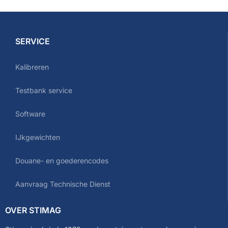
SERVICE
Kalibreren
Testbank service
Software
IJkgewichten
Douane- en goederencodes
Aanvraag Technische Dienst
OVER STIMAG