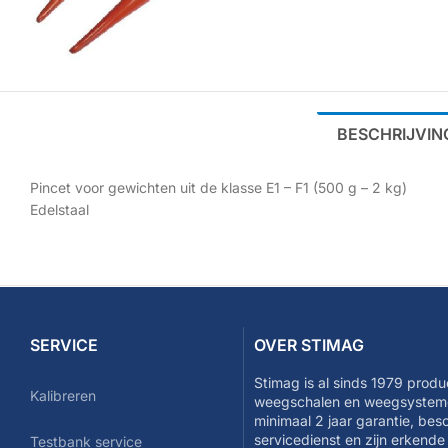
BESCHRIJVIN
Pincet voor gewichten uit de klasse E1 – F1 (500 g – 2 kg)
Edelstaal
SERVICE
OVER STIMAG
Stimag is al sinds 1979 produ
Kalibreren
weegschalen en weegsysteme
minimaal 2 jaar garantie, be
servicedienst en zijn erkend
Testbank service