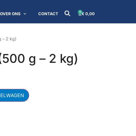
0
OVER ONS
CONTACT
€
0,00
g – 2 kg)
 (500 g – 2 kg)
KELWAGEN