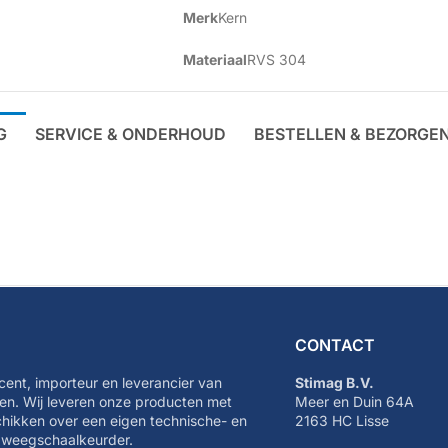
Merk
Kern
Materiaal
RVS 304
G
SERVICE & ONDERHOUD
BESTELLEN & BEZORGE
CONTACT
cent, importeur en leverancier van
Stimag B.V.
n. Wij leveren onze producten met
Meer en Duin 64A
schikken over een eigen technische- en
2163 HC Lisse
e weegschaalkeurder.