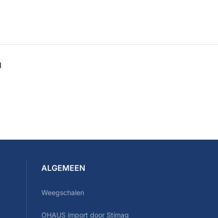
N
ALGEMEEN
Weegschalen
OHAUS import door Stimag