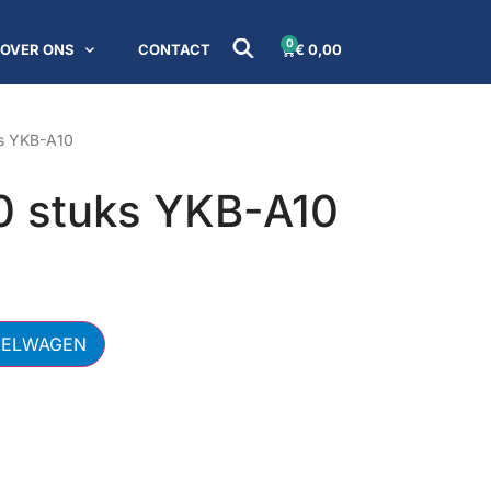
0
OVER ONS
CONTACT
€
0,00
uks YKB-A10
10 stuks YKB-A10
KELWAGEN