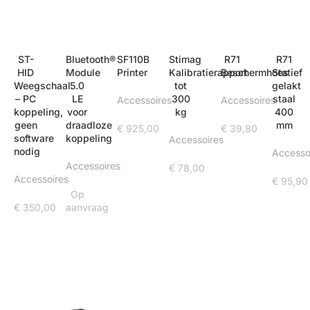
ST-
Bluetooth®
SF110B
Stimag
R71
R71
HID
Module
Printer
Kalibratierapport
Beschermhoes
Statief
Weegschaal
5.0
tot
gelakt
– PC
LE
300
staal
Accessoires
Accessoires
koppeling,
voor
kg
400
geen
draadloze
mm
€
925,00
€
39,80
software
koppeling
Accessoires
nodig
Accesso
Accessoires
€
78,00
Accessoires
€
95,90
Op
€
350,00
aanvraag