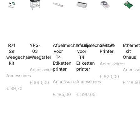
R71
YPS-
Afpelmechanisme
Afsnijmechanisme
SF40A
Etherne
2e
03
voor
voor
Printer
kit
weegschaal
Weegtafel
T4
T4
Ohaus
kit
Etiketten
Etiketten
Accessoires
printer
printer
Accessoires
Accesso
Accessoires
€
820,00
Accessoires
Accessoires
€
990,00
€
118,5
€
89,70
€
195,00
€
690,00