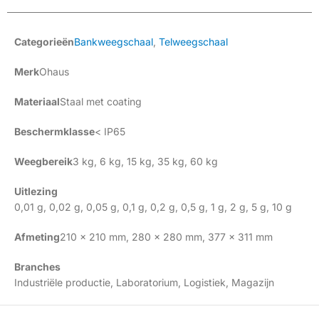
Categorieën
Bankweegschaal
,
Telweegschaal
Merk
Ohaus
Materiaal
Staal met coating
Beschermklasse
< IP65
Weegbereik
3 kg
,
6 kg
,
15 kg
,
35 kg
,
60 kg
Uitlezing
0,01 g
,
0,02 g
,
0,05 g
,
0,1 g
,
0,2 g
,
0,5 g
,
1 g
,
2 g
,
5 g
,
10 g
Afmeting
210 x 210 mm
,
280 x 280 mm
,
377 x 311 mm
Branches
Industriële productie
,
Laboratorium
,
Logistiek
,
Magazijn