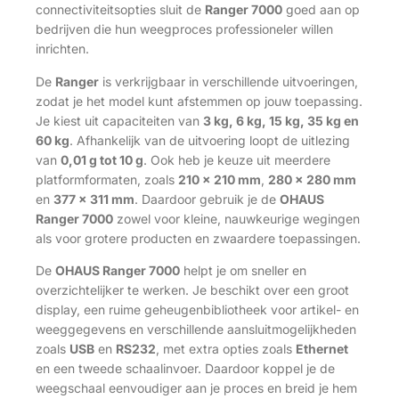
connectiviteitsopties sluit de
Ranger 7000
goed aan op
bedrijven die hun weegproces professioneler willen
inrichten.
De
Ranger
is verkrijgbaar in verschillende uitvoeringen,
zodat je het model kunt afstemmen op jouw toepassing.
Je kiest uit capaciteiten van
3 kg, 6 kg, 15 kg, 35 kg en
60 kg
. Afhankelijk van de uitvoering loopt de uitlezing
van
0,01 g tot 10 g
. Ook heb je keuze uit meerdere
platformformaten, zoals
210 x 210 mm
,
280 x 280 mm
en
377 x 311 mm
. Daardoor gebruik je de
OHAUS
Ranger 7000
zowel voor kleine, nauwkeurige wegingen
als voor grotere producten en zwaardere toepassingen.
De
OHAUS Ranger 7000
helpt je om sneller en
overzichtelijker te werken. Je beschikt over een groot
display, een ruime geheugenbibliotheek voor artikel- en
weeggegevens en verschillende aansluitmogelijkheden
zoals
USB
en
RS232
, met extra opties zoals
Ethernet
en een tweede schaalinvoer. Daardoor koppel je de
weegschaal eenvoudiger aan je proces en breid je hem