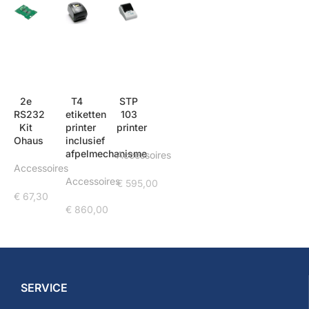
2e
T4
STP
RS232
etiketten
103
Kit
printer
printer
Ohaus
inclusief
afpelmechanisme
Accessoires
Accessoires
Accessoires
€
595,00
€
67,30
€
860,00
SERVICE