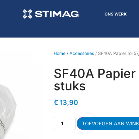
ONS WERK
Home
/
Accessoires
/ SF40A Papier rol 57
SF40A Papier 
stuks
€
13,90
TOEVOEGEN AAN WIN