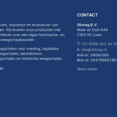
CONTACT
cent, importeur en leverancier van
Stimag B.V.
n. Wij leveren onze producten met
Meer en Duin 64A
schikken over een eigen technische- en
2163 HC Lisse
e weegschaalkeurder.
T:
+31 (0)88 422 44 1
eegschalen voor voeding, logistieke
E:
info@stimag.nl
eegschalen, laboratorium
KvK-nr: 34090380
egschalen en medische weegschalen.
Btw-nr: 004799847.B0
TW.
Meer weten