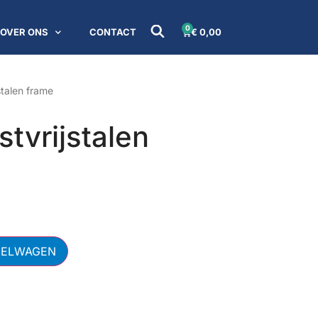
0
OVER ONS
CONTACT
€
0,00
stalen frame
tvrijstalen
KELWAGEN