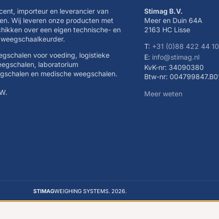
cent, importeur en leverancier van
Stimag B.V.
n. Wij leveren onze producten met
Meer en Duin 64A
schikken over een eigen technische- en
2163 HC Lisse
e weegschaalkeurder.
T:
+31 (0)88 422 44 1
eegschalen voor voeding, logistieke
E:
info@stimag.nl
eegschalen, laboratorium
KvK-nr: 34090380
egschalen en medische weegschalen.
Btw-nr: 004799847.B0
TW.
Meer weten
STIMAG
WEIGHING SYSTEMS. 2026.