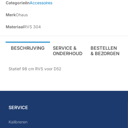
Categorieën
Accessoires
Merk
Ohaus
Materiaal
RVS 304
BESCHRIJVING
SERVICE &
BESTELLEN
ONDERHOUD
& BEZORGEN
Statief 98 cm RVS voor D52
SERVICE
Kalibreren