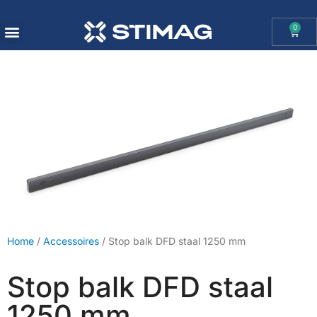
0
OHAUS IMPORT DOOR STIMAG WEEGSCHALEN, SOLIDE KWALITEIT
Home
/
Accessoires
/ Stop balk DFD staal 1250 mm
Stop balk DFD staal
1250 mm