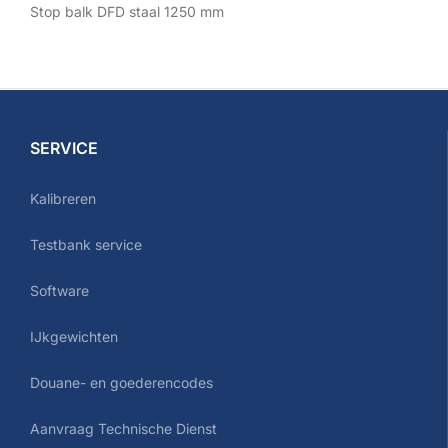
Stop balk DFD staal 1250 mm
SERVICE
Kalibreren
Testbank service
Software
IJkgewichten
Douane- en goederencodes
Aanvraag Technische Dienst