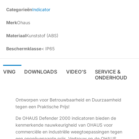
Categorieën
Indicator
Merk
Ohaus
Materiaal
Kunststof (ABS)
Beschermklasse
< IP65
IJVING
DOWNLOADS
VIDEO'S
SERVICE &
ONDERHOUD
Ontworpen voor Betrouwbaarheid en Duurzaamheid
tegen een Praktische Prijs!
De OHAUS Defender 2000 indicatoren bieden de
kenmerkende nauwkeurigheid van OHAUS voor
commerciële en industriële weegtoepassingen tegen
een ongeëvenaarde prijs. Vertrouw op de OHAUS