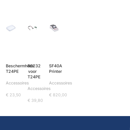
Beschermhoes
RS232
SF40A
T24PE
voor
Printer
T24PE
Accessoires
Accessoires
Accessoires
€
23,50
€
820,00
€
39,80