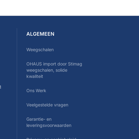
ALGEMEEN
Weegschalen
OHAUS import door Stimag
0
weegschalen, solide
kwaliteit
1
Ons Werk
Veelgestelde vragen
Garantie- en
leveringsvoorwaarden