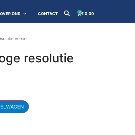
0
OVER ONS
CONTACT
€
0,00
olutie versie
ge resolutie
KELWAGEN