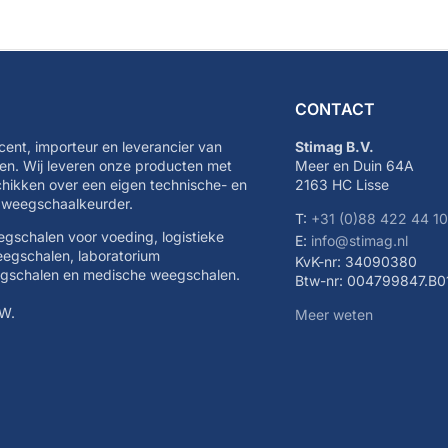
CONTACT
cent, importeur en leverancier van
Stimag B.V.
n. Wij leveren onze producten met
Meer en Duin 64A
schikken over een eigen technische- en
2163 HC Lisse
e weegschaalkeurder.
T:
+31 (0)88 422 44 1
eegschalen voor voeding, logistieke
E:
info@stimag.nl
eegschalen, laboratorium
KvK-nr: 34090380
egschalen en medische weegschalen.
Btw-nr: 004799847.B0
TW.
Meer weten