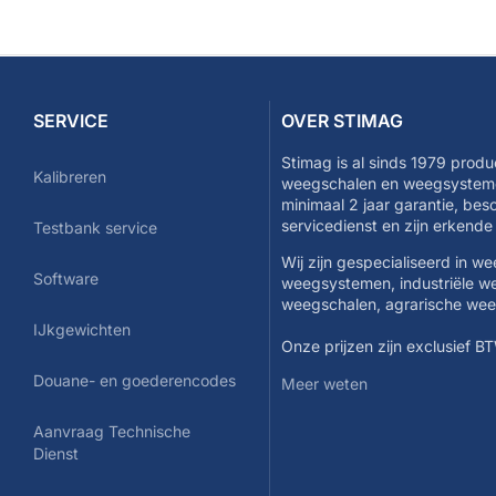
SERVICE
OVER STIMAG
Stimag is al sinds 1979 produ
Kalibreren
weegschalen en weegsysteme
minimaal 2 jaar garantie, be
servicedienst en zijn erkend
Testbank service
Wij zijn gespecialiseerd in w
Software
weegsystemen, industriële w
weegschalen, agrarische we
IJkgewichten
Onze prijzen zijn exclusief B
Douane- en goederencodes
Meer weten
Aanvraag Technische
Dienst