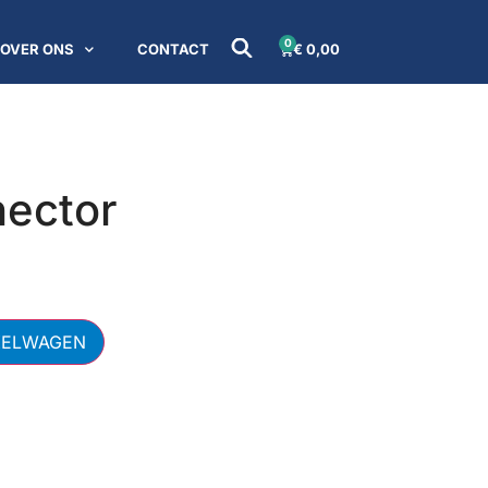
0
OVER ONS
CONTACT
€
0,00
ector
KELWAGEN