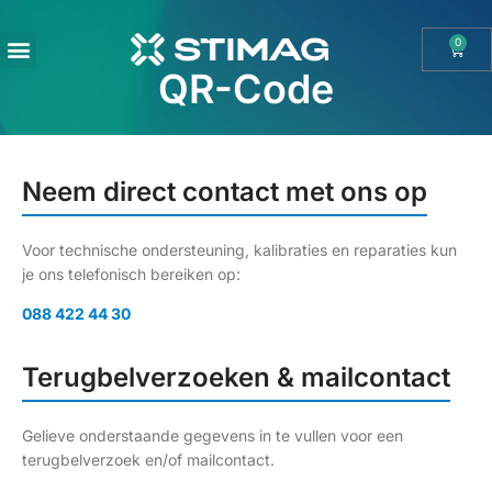
0
QR-Code
OHAUS IMPORT DOOR STIMAG WEEGSCHALEN, SOLIDE KWALITEIT
Neem direct contact met ons op
Voor technische ondersteuning, kalibraties en reparaties kun
je ons telefonisch bereiken op:
088 422 44 30
Terugbelverzoeken & mailcontact
Gelieve onderstaande gegevens in te vullen voor een
terugbelverzoek en/of mailcontact.