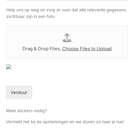
s
e
e
o
r
n
Help ons op weg en zorg er voor dat alle relevante gegevens
n
t
t
zichtbaar zijn in een foto.
u
a
e
c
F
l
t
i
e
o
l
o
p
e
Drag & Drop Files,
Choose Files to Upload
p
m
U
m
e
p
e
t
l
r
m
o
k
i
a
i
j
d
n
o
Verstuur
g
v
e
e
n
r
Meer stickers nodig?
.
.
Vermeld het bij de opmerkingen en we sturen ze naar je toe!
.
*