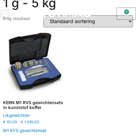
1 g - 5 kg
0
Enig resultaat
OHAUS IMPORT DOOR STIMAG WEEGSCHALEN, SOLIDE KWALITEIT
KERN M1 RVS gewichtensets
in kunststof koffer
IJkgewichten
€
151,00
-
€
1.095,00
M1 RVS gewichtenset