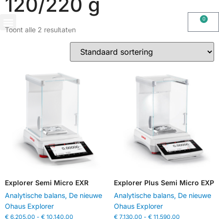
120/220 g
0
Toont alle 2 resultaten
OHAUS IMPORT DOOR STIMAG WEEGSCHALEN, SOLIDE KWALITEIT
Explorer Semi Micro EXR
Explorer Plus Semi Micro EXP
Analytische balans
,
De nieuwe
Analytische balans
,
De nieuwe
Ohaus Explorer
Ohaus Explorer
€
6.205,00
-
€
10.140,00
€
7.130,00
-
€
11.590,00