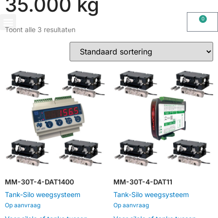
35.000 kg
0
Toont alle 3 resultaten
OHAUS IMPORT DOOR STIMAG WEEGSCHALEN, SOLIDE KWALITEIT
MM-30T-4-DAT1400
MM-30T-4-DAT11
Tank-Silo weegsysteem
Tank-Silo weegsysteem
Op aanvraag
Op aanvraag