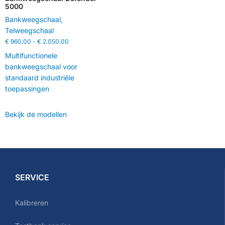
5000
Bankweegschaal
,
Telweegschaal
€
960,00
-
€
2.050,00
Multifunctionele
bankweegschaal voor
standaard industriële
toepassingen
Bekijk de modellen
SERVICE
Kalibreren