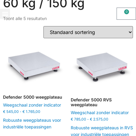
60 kg / 150 kg
0
Toont alle 5 resultaten
OHAUS IMPORT DOOR STIMAG WEEGSCHALEN, SOLIDE KWALITEIT
Defender 5000 weegplateau
Defender 5000 RVS
weegplateau
Weegschaal zonder indicator
€
545,00
-
€
1.765,00
Weegschaal zonder indicator
€
785,00
-
€
2.575,00
Robuuste weegplateaus voor
industriële toepassingen
Robuuste weegplateaus in RVS
voor industriële toepassingen