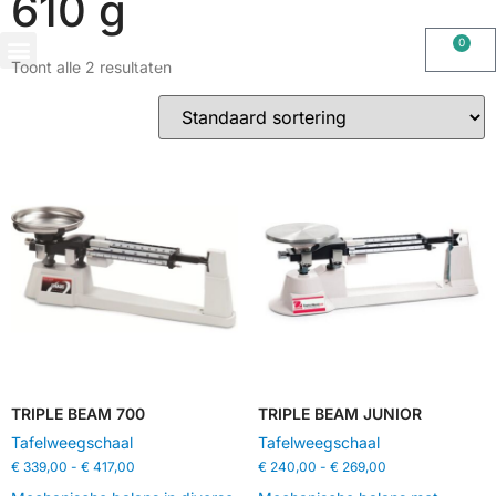
610 g
0
Toont alle 2 resultaten
OHAUS IMPORT DOOR STIMAG WEEGSCHALEN, SOLIDE KWALITEIT
TRIPLE BEAM 700
TRIPLE BEAM JUNIOR
Tafelweegschaal
Tafelweegschaal
€
339,00
-
€
417,00
€
240,00
-
€
269,00