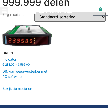
999.999 delen
0
Enig resultaat
OHAUS IMPORT DOOR STIMAG WEEGSCHALEN, SOLIDE KWALITEIT
DAT 11
Indicator
€
233,00
-
€
565,00
DIN-rail weegversterker met
PC software
Bekijk de modellen