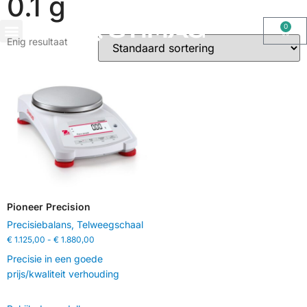
0.1 g
0
Enig resultaat
OHAUS IMPORT DOOR STIMAG WEEGSCHALEN, SOLIDE KWALITEIT
Pioneer Precision
Precisiebalans
,
Telweegschaal
€
1.125,00
-
€
1.880,00
Precisie in een goede
prijs/kwaliteit verhouding