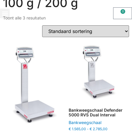
100 g / 200 g
0
Toont alle 3 resultaten
OHAUS IMPORT DOOR STIMAG WEEGSCHALEN, SOLIDE KWALITEIT
Bankweegschaal Defender
5000 RVS Dual Interval
Bankweegschaal
€
1.565,00
-
€
2.785,00