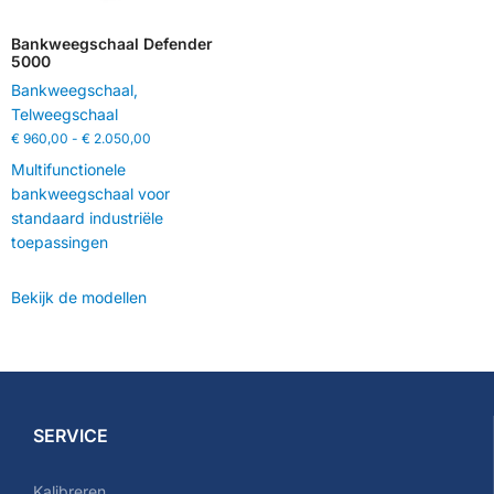
Bankweegschaal Defender
5000
Bankweegschaal
,
Telweegschaal
€
960,00
-
€
2.050,00
Multifunctionele
bankweegschaal voor
standaard industriële
toepassingen
Bekijk de modellen
SERVICE
Kalibreren