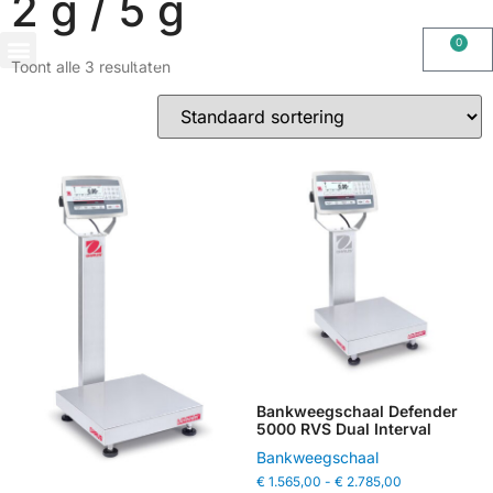
2 g / 5 g
0
Toont alle 3 resultaten
OHAUS IMPORT DOOR STIMAG WEEGSCHALEN, SOLIDE KWALITEIT
Bankweegschaal Defender
5000 RVS Dual Interval
Bankweegschaal
€
1.565,00
-
€
2.785,00