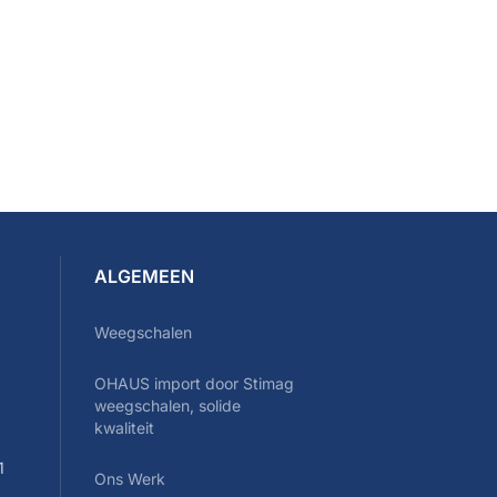
ALGEMEEN
Weegschalen
OHAUS import door Stimag
0
weegschalen, solide
kwaliteit
1
Ons Werk