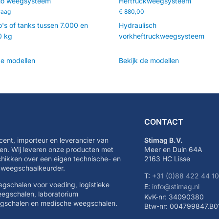
ilo weegsysteem
Heftruckweegsysteem
raag
€
880,00
lo's of tanks tussen 7.000 en
Hydraulisch
0 kg
vorkheftruckweegsysteem
de modellen
Bekijk de modellen
CONTACT
cent, importeur en leverancier van
Stimag B.V.
n. Wij leveren onze producten met
Meer en Duin 64A
schikken over een eigen technische- en
2163 HC Lisse
e weegschaalkeurder.
T:
+31 (0)88 422 44 1
eegschalen voor voeding, logistieke
E:
info@stimag.nl
eegschalen, laboratorium
KvK-nr: 34090380
egschalen en medische weegschalen.
Btw-nr: 004799847.B0