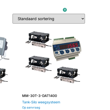
0
OVER ONS
CONTACT
€
0,00
MM-30T-3-DAT1400
Tank-Silo weegsysteem
Op aanvraag