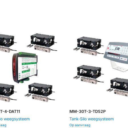
ONS WERK
T-4-DAT11
MM-30T-3-TD52P
ilo weegsysteem
Tank-Silo weegsysteem
raag
Op aanvraag