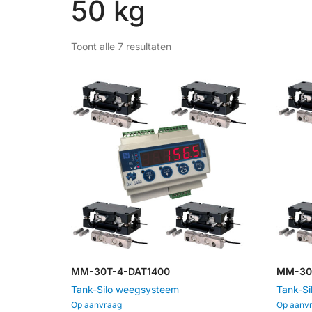
50 kg
HOME
SERVICE
WEBSHOP
MAATWERK
Toont alle 7 resultaten
MM-30T-4-DAT1400
MM-30
Tank-Silo weegsysteem
Tank-S
Op aanvraag
Op aanv