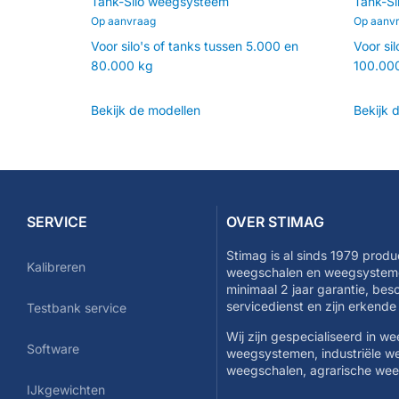
Tank-Silo weegsysteem
Tank-S
Op aanvraag
Op aanv
Voor silo's of tanks tussen 5.000 en
Voor si
80.000 kg
100.00
Bekijk de modellen
Bekijk 
SERVICE
OVER STIMAG
Stimag is al sinds 1979 produ
Kalibreren
weegschalen en weegsysteme
minimaal 2 jaar garantie, be
servicedienst en zijn erkend
Testbank service
Wij zijn gespecialiseerd in w
Software
weegsystemen, industriële w
weegschalen, agrarische we
IJkgewichten