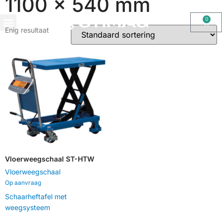
1100 x 540 mm
0
Enig resultaat
OHAUS IMPORT DOOR STIMAG WEEGSCHALEN, SOLIDE KWALITEIT
Vloerweegschaal ST-HTW
Vloerweegschaal
Op aanvraag
Schaarheftafel met
weegsysteem